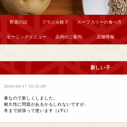
野菜の話
ブラジル餃子
スープカリーの食べ方
モーニングメニュー
店内のご案内
店舗情報
新しい子
2024-04-17 10:31:00
春なので新しくしました。
耐久性に問題があるかもしれないですが、
冬まで頑張って使います（≧∇≦）