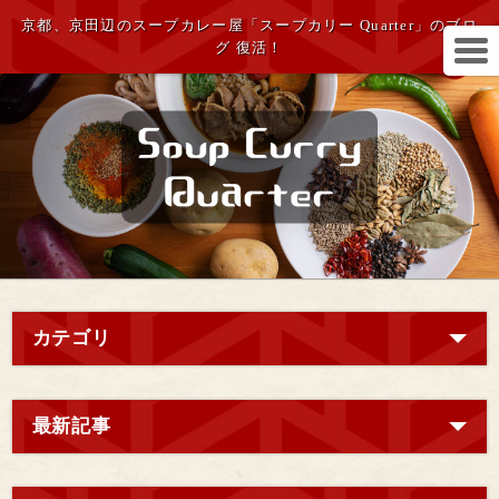
京都、京田辺のスープカレー屋「スープカリー Quarter」のブロ
グ 復活！
カテゴリ
最新記事