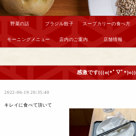
野菜の話
ブラジル餃子
スープカリーの食べ方
モーニングメニュー
店内のご案内
店舗情報
感激です(((o(*ﾟ▽ﾟ*)o))
2022-06-19 20:35:40
キレイに食べて頂いて