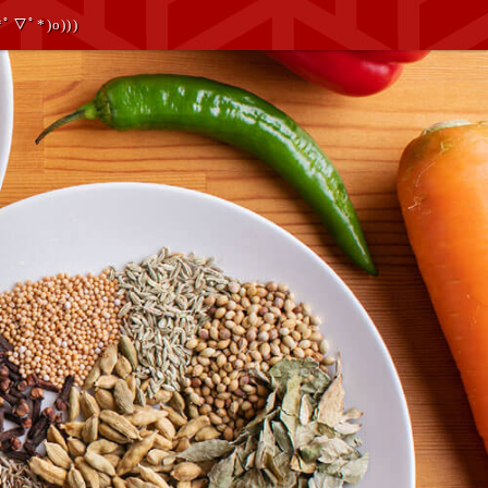
ﾟ*)o)))